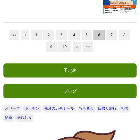
<<
<
1
2
3
4
5
6
7
8
9
10
>
>>
予定表
ブログ
オリーブ
キッチン
先月のカモミール
当事者会
日帰り旅行
相談
給食
草むしり