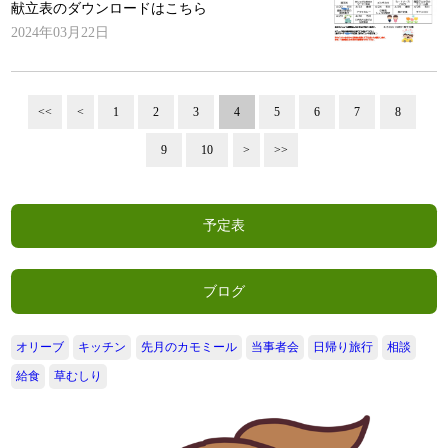
献立表のダウンロードはこちら
2024年03月22日
<<
<
1
2
3
4
5
6
7
8
9
10
>
>>
予定表
ブログ
オリーブ
キッチン
先月のカモミール
当事者会
日帰り旅行
相談
給食
草むしり