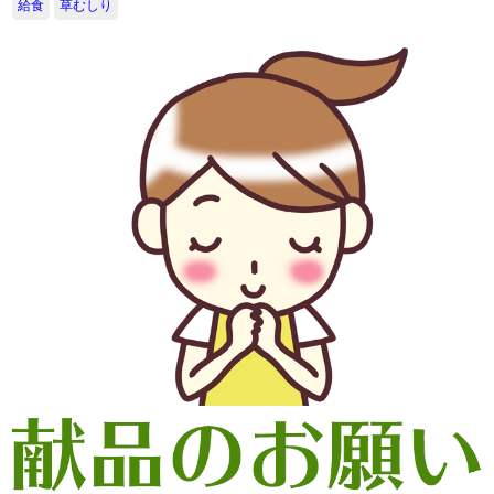
給食
草むしり