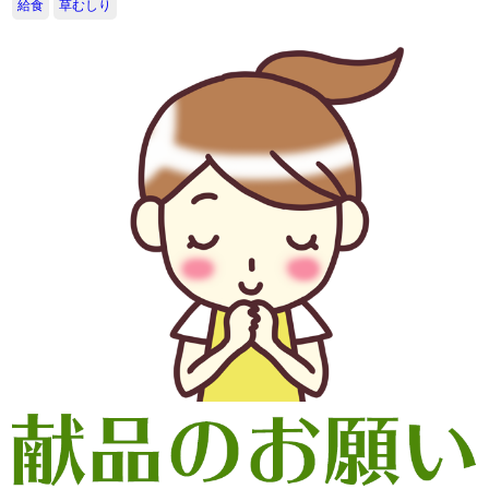
給食
草むしり