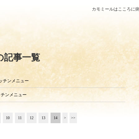
カモミールはこころに
の記事一覧
月キッチンメニュー
キッチンメニュー
10
11
12
13
14
>
>>