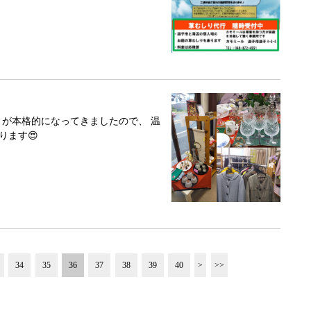
さが本格的になってきましたので、 温
ります😍
34
35
36
37
38
39
40
>
>>