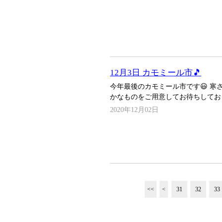
12月3日 カモミール市🎵
今年最後のカモミール市です😃 寒
かなものをご用意してお待ちしてお
2020年12月02日
<<
<
31
32
33