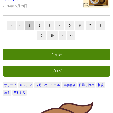
2026年05月29日
<<
<
1
2
3
4
5
6
7
8
9
10
>
>>
予定表
ブログ
オリーブ
キッチン
先月のカモミール
当事者会
日帰り旅行
相談
給食
草むしり