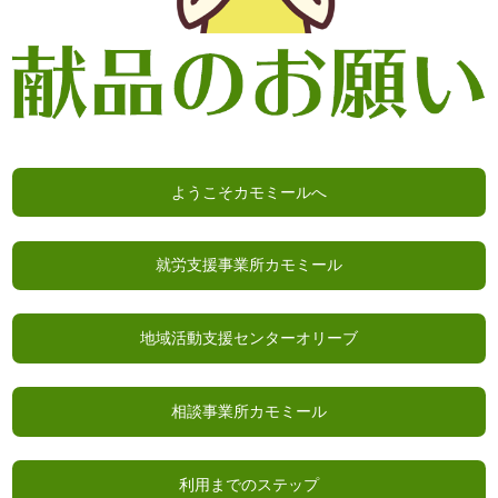
ようこそカモミールへ
就労支援事業所カモミール
地域活動支援センターオリーブ
相談事業所カモミール
利用までのステップ