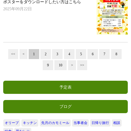
ポスターをダウンロードしたい方はこちら
2025年09月22日
<<
<
1
2
3
4
5
6
7
8
9
10
>
>>
予定表
ブログ
オリーブ
キッチン
先月のカモミール
当事者会
日帰り旅行
相談