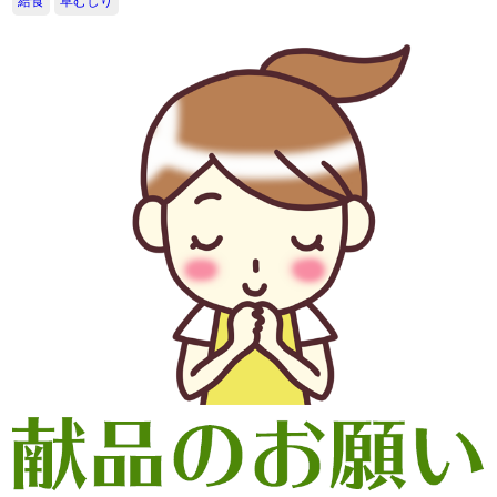
給食
草むしり