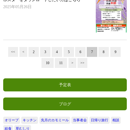
2025年05月26日
<<
<
2
3
4
5
6
7
8
9
10
11
>
>>
予定表
ブログ
オリーブ
キッチン
先月のカモミール
当事者会
日帰り旅行
相談
給食
草むしり