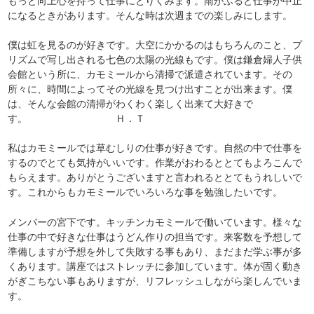
もっと向上心を持って仕事にとりくみます。雨がふると仕事が中止
になるときがあります。そんな時は次週までの楽しみにします。
僕は虹を見るのが好きです。大空にかかるのはもちろんのこと、プ
リズムで写し出される七色の太陽の光線もです。僕は鎌倉婦人子供
会館という所に、カモミールから清掃で派遣されています。その
所々に、時間によってその光線を見つけ出すことが出来ます。僕
は、そんな会館の清掃がわくわく楽しく出来て大好きで
す。 Ｈ．Ｔ
私はカモミールでは草むしりの仕事が好きです。自然の中で仕事を
するのでとても気持がいいです。作業がおわるととてもよろこんで
もらえます。ありがとうございますと言われるととてもうれしいで
す。これからもカモミールでいろいろな事を勉強したいです。
メンバーの宮下です。キッチンカモミールで働いています。様々な
仕事の中で好きな仕事はうどん作りの担当です。来客数を予想して
準備しますが予想を外して失敗する事もあり、まだまだ学ぶ事が多
くあります。講座ではストレッチに参加しています。体が固く動き
がぎこちない事もありますが、リフレッシュしながら楽しんでいま
す。