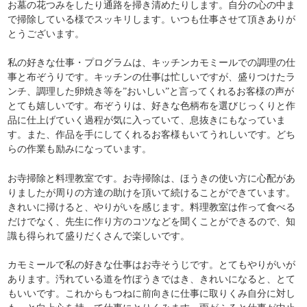
お墓の花つみをしたり通路を掃き清めたりします。自分の心の中ま
で掃除している様でスッキリします。いつも仕事させて頂きありが
とうございます。
私の好きな仕事・プログラムは、キッチンカモミールでの調理の仕
事と布ぞうりです。キッチンの仕事は忙しいですが、盛りつけたラ
ンチ、調理した卵焼き等を”おいしい”と言ってくれるお客様の声が
とても嬉しいです。布ぞうりは、好きな色柄布を選びじっくりと作
品に仕上げていく過程が気に入っていて、息抜きにもなっていま
す。また、作品を手にしてくれるお客様もいてうれしいです。どち
らの作業も励みになっています。
お寺掃除と料理教室です。お寺掃除は、ほうきの使い方に心配があ
りましたが周りの方達の助けを頂いて続けることができています。
きれいに掃けると、やりがいを感じます。料理教室は作って食べる
だけでなく、先生に作り方のコツなどを聞くことができるので、知
識も得られて盛りだくさんで楽しいです。
カモミールで私の好きな仕事はお寺そうじです。とてもやりがいが
あります。汚れている道を竹ぼうきではき、きれいになると、とて
もいいです。これからもつねに前向きに仕事に取りくみ自分に対し