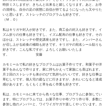
時折ミスしますが、きちんと出来ると嬉しくなります。あと、お寺
の清掃も、自分の足の状態に自信が持てるようになったら又やりた
いと思います。ストレッチのプログラムも好きです。
（Ｍ．Ｏ）
私はキリガヤ封入が好きです。また、商工会の封入も好きです。イ
ズム折りの仕事も好きですし、イズム配布の仕事も好きです。その
ほかは、ストレッチや歴史講座も好きですし、また、メンバーさん
が召し上がる給食の補助も好きです。キリガヤの宛名シール貼りも
好きです。こんな私ですが、よろしくお願いいたしま
す。 安藤
カモミールで私の好きなプログラムはお菓子作りです。和菓子や洋
菓子をみんなで作ります。家に持ちかえって家族にも喜ばれます。
月２回のストレッチも体がのびて気持ちがいいです。好きな仕事は
草むしりです。個人宅の庭などに行きますが、きれいになると達成
感があります。もくもくと草をぬく作業も好きです。
私は、カモミールに来てから色々な仕事、プログラムに参加してい
ます。特にプログラムでは、お菓子作りや布ゾウリ作り等、多数に
参加し他のメンバーと、ワイワイガヤガヤ楽しくやっています。カ