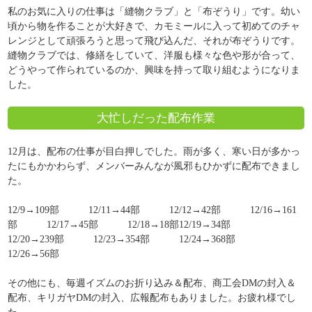
私のお気に入りの仕事は「縫物クラブ」と「布ぞうり」です。幼い
頃から物を作ることが大好きで、カモミールに入って初めてのチャ
レンジとして頑張ろうと思って飛び込んだ、それが布ぞうりです。
縫物クラブでは、修繕をしていて、洋服も様々な色や形が合って、
どうやって作られているのか、興味を持って取り組むようになりま
した。
大忙しだった配布作業
12月は、配布の仕事が目白押しでした。雨が多く、寒い日が多かっ
たにもかかわらず、メンバーみんなが風邪もひかずに配布できまし
た。
12/9→109部 12/11→44部 12/12→42部 12/16→161
部 12/17→45部 12/18→18部12/19→34部
12/20→239部 12/23→354部 12/24→368部
12/26→56部
その他にも、毎週イズムのお折り込み＆配布、商工会DMの封入＆
配布、キリガヤDMの封入、広報配布もありました。お疲れ様でし
た。