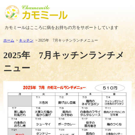
カモミールはこころに病をお持ちの方をサポートしています
ホーム
キッチン
2025年 7月キッチンランチメニュー
2025年 7月キッチンランチメ
ニュー